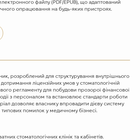
 електронного файлу (PDF/EPUB), що адаптований
учного опрацювання на будь-яких пристроях.
ик, розроблений для структурування внутрішнього
а дотримання ліцензійних умов у стоматологічній
ового регламенту для побудови прозорої фінансової
одії з персоналом та встановлює стандарти роботи
іал дозволяє власнику впровадити дієву систему
 типових помилок у медичному бізнесі.
атних стоматологічних клінік та кабінетів.