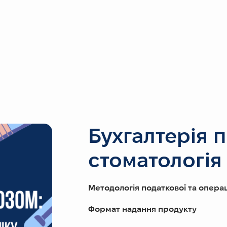
Бухгалтерія під наркозом: стоматологія без карієсу в обліку
Бухгалтерія 
стоматологія 
Методологія податкової та операц
Формат надання продукту